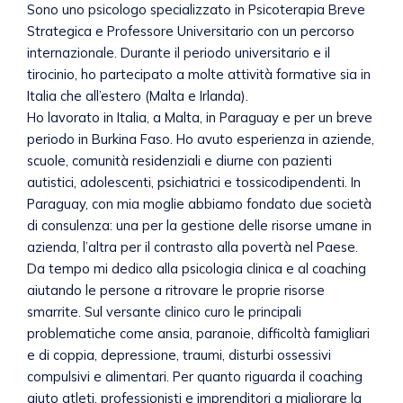
Sono uno psicologo specializzato in Psicoterapia Breve
Strategica e Professore Universitario con un percorso
internazionale. Durante il periodo universitario e il
tirocinio, ho partecipato a molte attività formative sia in
Italia che all’estero (Malta e Irlanda).
Ho lavorato in Italia, a Malta, in Paraguay e per un breve
periodo in Burkina Faso. Ho avuto esperienza in aziende,
scuole, comunità residenziali e diurne con pazienti
autistici, adolescenti, psichiatrici e tossicodipendenti. In
Paraguay, con mia moglie abbiamo fondato due società
di consulenza: una per la gestione delle risorse umane in
azienda, l’altra per il contrasto alla povertà nel Paese.
Da tempo mi dedico alla psicologia clinica e al coaching
aiutando le persone a ritrovare le proprie risorse
smarrite. Sul versante clinico curo le principali
problematiche come ansia, paranoie, difficoltà famigliari
e di coppia, depressione, traumi, disturbi ossessivi
compulsivi e alimentari. Per quanto riguarda il coaching
aiuto atleti, professionisti e imprenditori a migliorare la