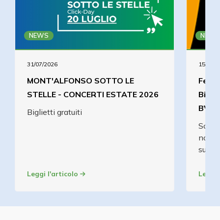
NEWS
NEWS
31/07/2026
15/06/2
MONT'ALFONSO SOTTO LE
Festi
STELLE - CONCERTI ESTATE 2026
Bigli
BVLG
Biglietti gratuiti
Scopri
nostri
sull'a
Leggi l'articolo
Leggi 