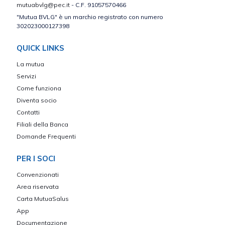
mutuabvlg@pec.it
- C.F. 91057570466
"Mutua BVLG" è un marchio registrato con numero
302023000127398
QUICK LINKS
La mutua
Servizi
Come funziona
Diventa socio
Contatti
Filiali della Banca
Domande Frequenti
PER I SOCI
Convenzionati
Area riservata
Carta MutuaSalus
App
Documentazione