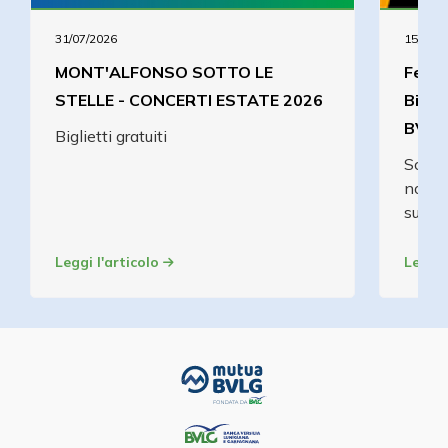
31/07/2026
15/06/2
MONT'ALFONSO SOTTO LE
Festi
STELLE - CONCERTI ESTATE 2026
Bigli
BVLG
Biglietti gratuiti
Scopri
nostri
sull'a
Leggi l'articolo
Leggi 