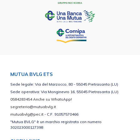
MUTUA BVLG ETS
Sede legale: Via del Marzocco, 80 - 55045 Pietrasanta (LU)
Sede operativa: Via Monginevro 16, 55045 Pietrasanta (LU)
0584283454 Anche su WhatsApp!
segreteria@mutuabvlg.it
mutuabvlg@pec.it
- C.F. 91057570466
"Mutua BVLG" è un marchio registrato con numero
302023000127398