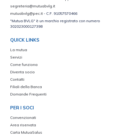
segreteria@mutuabvlg.it
mutuabvlg@pec.it
- C.F. 91057570466
"Mutua BVLG" è un marchio registrato con numero
302023000127398
QUICK LINKS
La mutua
Servizi
Come funziona
Diventa socio
Contatti
Filiali della Banca
Domande Frequenti
PER I SOCI
Convenzionati
Area riservata
Carta MutuaSalus