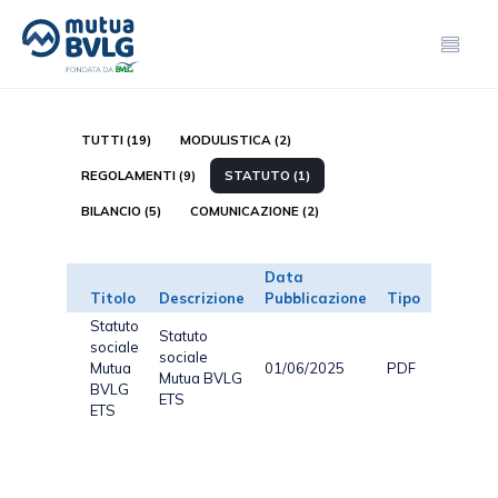
TUTTI (19)
MODULISTICA (2)
REGOLAMENTI (9)
STATUTO (1)
BILANCIO (5)
COMUNICAZIONE (2)
Data
Titolo
Descrizione
Pubblicazione
Tipo
Dimensi
Statuto
Statuto
sociale
sociale
Mutua
01/06/2025
PDF
134.07 
Mutua BVLG
BVLG
ETS
ETS