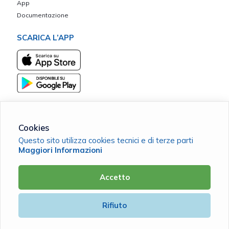
App
Documentazione
SCARICA L’APP
Cookies
Mutua BVLG ETS
Questo sito utilizza cookies tecnici e di terze parti
C.F. 91057570466 |
Cookie Policy
|
Privacy Policy
Maggiori Informazioni
Accetto
Powered by
Rifiuto