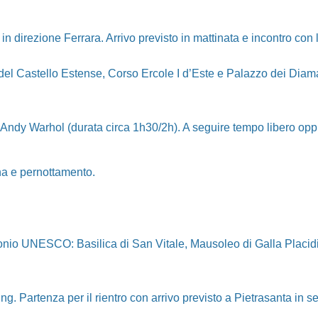
n direzione Ferrara. Arrivo previsto in mattinata e incontro con 
i del Castello Estense, Corso Ercole I d’Este e Palazzo dei Diama
Andy Warhol (durata circa 1h30/2h). A seguire tempo libero oppur
na e pernottamento.
imonio UNESCO: Basilica di San Vitale, Mausoleo di Galla Placid
 Partenza per il rientro con arrivo previsto a Pietrasanta in se