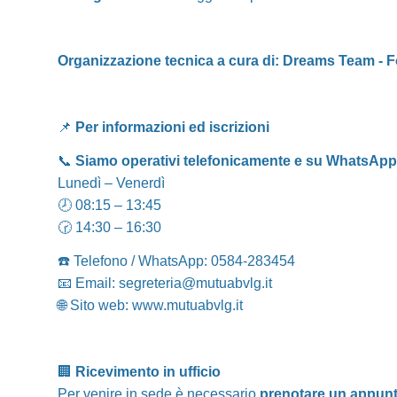
Organizzazione tecnica a cura di: Dreams Team - F
📌
Per informazioni ed iscrizioni
📞
Siamo operativi telefonicamente e su WhatsApp
Lunedì – Venerdì
🕗 08:15 – 13:45
🕝 14:30 – 16:30
☎️ Telefono / WhatsApp: 0584-283454
📧 Email:
segreteria@mutuabvlg.it
🌐 Sito web:
www.mutuabvlg.it
🏢
Ricevimento in ufficio
Per venire in sede è necessario
prenotare un appun