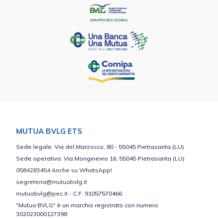
MUTUA BVLG ETS
Sede legale: Via del Marzocco, 80 - 55045 Pietrasanta (LU)
Sede operativa: Via Monginevro 16, 55045 Pietrasanta (LU)
0584283454 Anche su WhatsApp!
segreteria@mutuabvlg.it
mutuabvlg@pec.it
- C.F. 91057570466
"Mutua BVLG" è un marchio registrato con numero
302023000127398