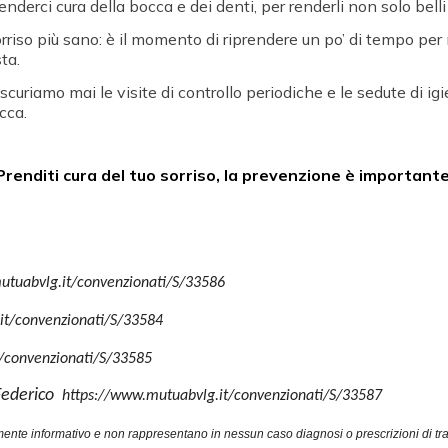
renderci cura della bocca e dei denti, per renderli non solo bell
rriso più sano:
è il momento di riprendere un po’ di tempo per n
ta.
scuriamo mai le visite di controllo periodiche e le sedute di ig
cca.
Prenditi cura del tuo sorriso, la prevenzione è importante
utuabvlg.it/convenzionati/S/33586
it/convenzionati/S/33584
/convenzionati/S/33585
 Federico
https://www.mutuabvlg.it/convenzionati/S/33587
nte informativo e non rappresentano in nessun caso diagnosi o prescrizioni di tratt