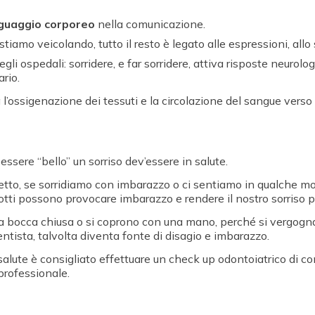
nguaggio corporeo
nella comunicazione.
mo veicolando, tutto il resto è legato alle espressioni, allo sgu
negli ospedali: sorridere, e far sorridere, attiva risposte neur
rio.
l’ossigenazione dei tessuti e la circolazione del sangue verso 
essere “bello” un sorriso dev’essere in salute.
tto, se sorridiamo con imbarazzo o ci sentiamo in qualche modo
nti rotti possono provocare imbarazzo e rendere il nostro sorriso
la bocca chiusa o si coprono con una mano, perché si vergogn
entista, talvolta diventa fonte di disagio e imbarazzo.
alute è consigliato effettuare un check up odontoiatrico di cont
professionale.