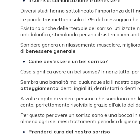
Il sorriso: comunicazione e benessere
Diversi studi hanno sottolineato l'importanza del
li
Le parole trasmettono solo il 7% del messaggio che stia
Esistono anche delle “terapie del sorriso” utilizzate 
antidolorifico, stimolando persino il sistema immunita
Sorridere genera un rilassamento muscolare, migliora 
di
benessere generale
.
Come dev’essere un bel sorriso?
Cosa significa avere un bel sorriso? Innanzitutto, per 
Sembra una banalità ma, qualunque sia il nostro aspe
atteggiamento
: denti ingialliti, denti storti o de
A volte capita di vedere persone che sorridono con 
conto, perfettamente risolvibile grazie all’aiuto del d
Per questo per avere un sorriso sano e una bocca in s
almeno ogni sei mesi trattamenti periodici di igiene 
Prenderci cura del nostro sorriso