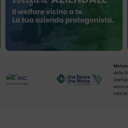
Mutua
della B
Garfag
associa
educati