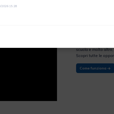
Perchè sce
08/2026 15:28
Diventare Socio di
M
rete fatta soprattutt
contatto col territori
una rete che offre ai
insieme le piccole e 
scuola e molto altro, 
Scopri tutte le oppor
Come funziona