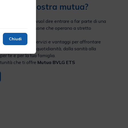
gliere la nostra mutua?
utua BVLG ETS
vuol dire entrare a far parte di una
o di attività e persone che operano a stretto
o,
Chiudi
 propri associati servizi e vantaggi per affrontare
grandi sfide della quotidianità, dalla sanità alla
per te e per la tua famiglia.
tunità che ti offre
Mutua BVLG ETS