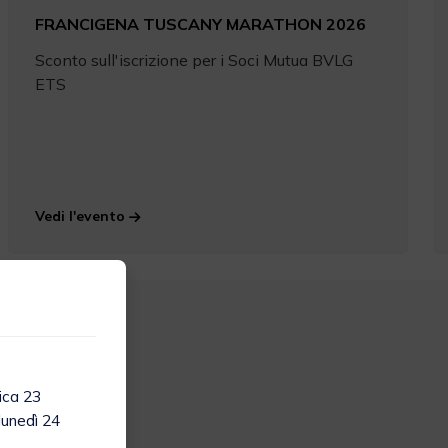
FRANCIGENA TUSCANY MARATHON 2026
Sconto sull'iscrizione per i Soci Mutua BVLG
ETS
Vedi l'evento
ica 23
lunedì 24