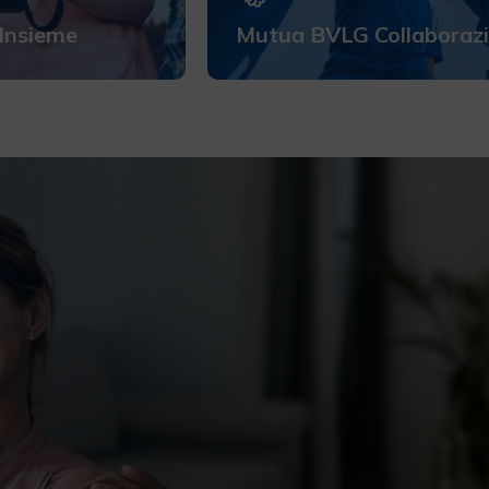
Insieme
Mutua BVLG Collaborazi